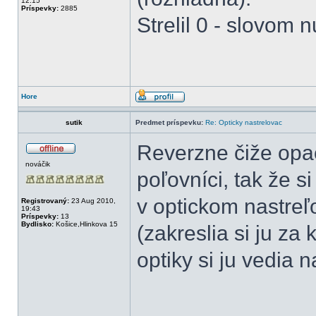
12:15
Príspevky:
2885
Strelil 0 - slovom n
Hore
sutik
Predmet príspevku:
Re: Opticky nastrelovac
Reverzne čiže opa
nováčik
poľovníci, tak že 
v optickom nastreľ
Registrovaný:
23 Aug 2010,
19:43
Príspevky:
13
Bydlisko:
Košice,Hlinkova 15
(zakreslia si ju za
optiky si ju vedia n
______________