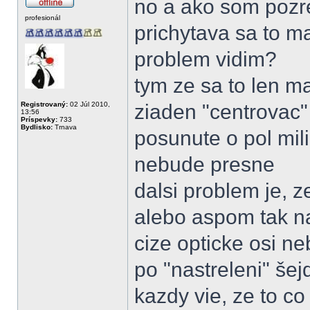
no a ako som pozre
profesionál
prichytava sa to ma
problem vidim?
tym ze sa to len m
Registrovaný:
02 Júl 2010,
ziaden "centrovac"
13:56
Príspevky:
733
Bydlisko:
Trnava
posunute o pol mil
nebude presne
dalsi problem je, 
alebo aspom tak n
cize opticke osi n
po "nastreleni" šej
kazdy vie, ze to co