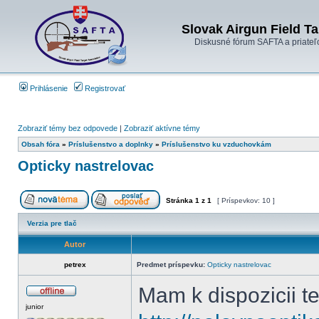
Slovak Airgun Field Ta
Diskusné fórum SAFTA a priateľ
Prihlásenie
Registrovať
Zobraziť témy bez odpovede
|
Zobraziť aktívne témy
Obsah fóra
»
Príslušenstvo a doplnky
»
Príslušenstvo ku vzduchovkám
Opticky nastrelovac
Stránka
1
z
1
[ Príspevkov: 10 ]
Verzia pre tlač
Autor
petrex
Predmet príspevku:
Opticky nastrelovac
Mam k dispozicii t
junior