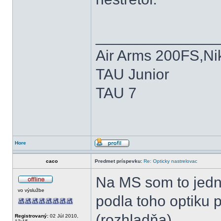
______________
Air Arms 200FS,Nik
TAU Junior
TAU 7
Hore
caco
Predmet príspevku:
Re: Opticky nastrelovac
Na MS som to jedne
vo výslužbe
podla toho optiku p
(rozhladňa).
Registrovaný:
02 Júl 2010,