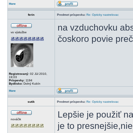
Hore
ferin
Predmet príspevku:
Re: Opticky nastrelovac
na vzduchovku abs
vo výslužbe
čoskoro povie pre
Registrovaný:
02 Júl 2010,
19:03
Príspevky:
1194
Bydlisko:
Dolný Kubín
Hore
sutik
Predmet príspevku:
Re: Opticky nastrelovac
Lepšie je použiť na
nováčik
je to presnejšie,n