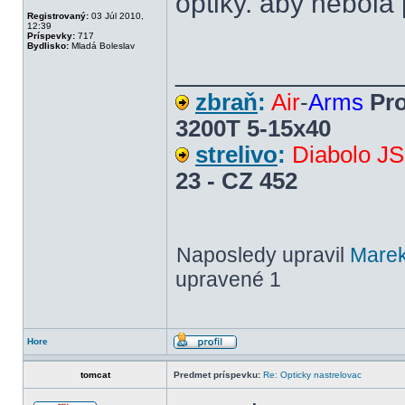
optiky. aby nebola
Registrovaný:
03 Júl 2010,
12:39
Príspevky:
717
Bydlisko:
Mladá Boleslav
______________
zbraň
:
Air
-
Arms
Pro
3200T 5-15x40
strelivo
:
Diabolo J
23 - CZ 452
Naposledy upravil
Mare
upravené 1
Hore
tomcat
Predmet príspevku:
Re: Opticky nastrelovac