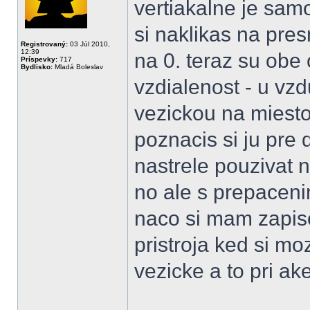
vertiakalne je sam
si naklikas na pres
Registrovaný:
03 Júl 2010,
12:39
na 0. teraz su obe
Príspevky:
717
Bydlisko:
Mladá Boleslav
vzdialenost - u vzd
vezickou na miesto
poznacis si ju pre 
nastrele pouzivat 
no ale s prepaceni
naco si mam zapis
pristroja ked si m
vezicke a to pri ak