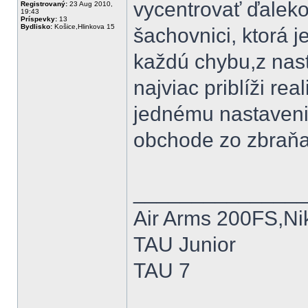
vycentrovať ďaleko
Registrovaný:
23 Aug 2010,
19:43
Príspevky:
13
Bydlisko:
Košice,Hlinkova 15
šachovnici, ktorá 
každú chybu,z nast
najviac priblíži rea
jednému nastaven
obchode zo zbraňa
______________
Air Arms 200FS,Nik
TAU Junior
TAU 7