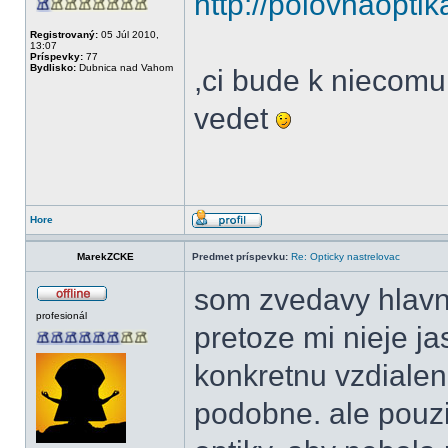
http://polovnaopti
Registrovaný:
05 Júl 2010,
13:07
Príspevky:
77
Bydlisko:
Dubnica nad Vahom
,ci bude k niecom
vedet
Hore
MarekZCKE
Predmet príspevku:
Re: Opticky nastrelovac
som zvedavy hlavne
profesionál
pretoze mi nieje ja
konkretnu vzdialen
podobne. ale pouzi