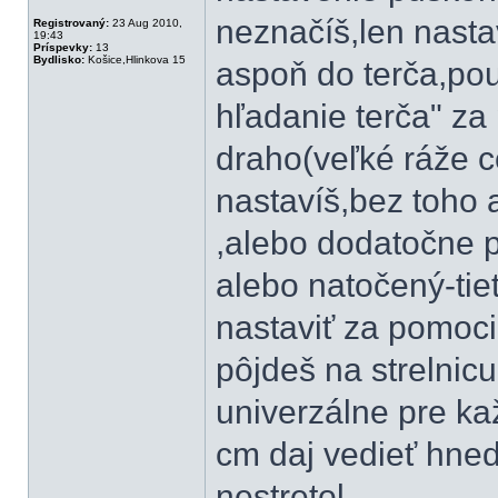
neznačíš,len nastav
Registrovaný:
23 Aug 2010,
19:43
Príspevky:
13
Bydlisko:
Košice,Hlinkova 15
aspoň do terča,pou
hľadanie terča" za
draho(veľké ráže cc
nastavíš,bez toho 
,alebo dodatočne p
alebo natočený-tiet
nastaviť za pomoci
pôjdeš na strelnicu
univerzálne pre ka
cm daj vedieť hneď
nestretol.