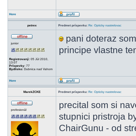
Hore
petrex
Predmet príspevku:
Re: Opticky nastrelovac
pani doteraz som 
junior
principe vlastne te
Registrovaný:
05 Júl 2010,
13:07
Príspevky:
77
Bydlisko:
Dubnica nad Vahom
Hore
MarekZCKE
Predmet príspevku:
Re: Opticky nastrelovac
precital som si na
profesionál
stupnici pristroja 
ChairGunu - od st