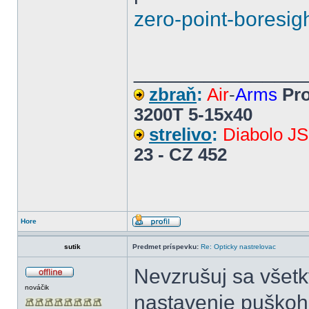
zero-point-boresig
______________
zbraň
:
Air
-
Arms
Pro
3200T 5-15x40
strelivo
:
Diabolo J
23 - CZ 452
Hore
sutik
Predmet príspevku:
Re: Opticky nastrelovac
Nevzrušuj sa všetk
nováčik
nastavenie puškohľ