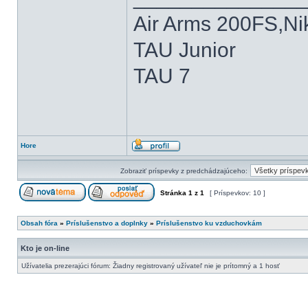
Air Arms 200FS,Nik
TAU Junior
TAU 7
Hore
Zobraziť príspevky z predchádzajúceho:
Stránka
1
z
1
[ Príspevkov: 10 ]
Obsah fóra
»
Príslušenstvo a doplnky
»
Príslušenstvo ku vzduchovkám
Kto je on-line
Užívatelia prezerajúci fórum: Žiadny registrovaný užívateľ nie je prítomný a 1 hosť