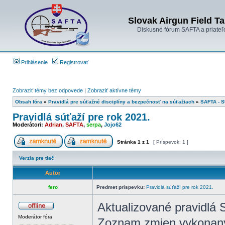
Slovak Airgun Field Ta
Diskusné fórum SAFTA a priateľ
Prihlásenie
Registrovať
Zobraziť témy bez odpovede
|
Zobraziť aktívne témy
Obsah fóra
»
Pravidlá pre súťažné disciplíny a bezpečnosť na súťažiach
»
SAFTA - 
Pravidlá súťaží pre rok 2021.
Moderátori:
Adrian
,
SAFTA
,
serpa
,
Jojo62
Stránka
1
z
1
[ Príspevok: 1 ]
Verzia pre tlač
Autor
fero
Predmet príspevku:
Pravidlá súťaží pre rok 2021.
Aktualizované pravidlá S
Moderátor fóra
Zoznam zmien vykonaný