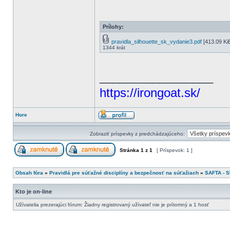
Prílohy:
pravidla_silhouette_sk_vydanie3.pdf
[413.09 Ki
1344 krát
_________________
https://irongoat.sk/
Hore
Zobraziť príspevky z predchádzajúceho:
Stránka
1
z
1
[ Príspevok: 1 ]
Obsah fóra
»
Pravidlá pre súťažné disciplíny a bezpečnosť na súťažiach
»
SAFTA - 
Kto je on-line
Užívatelia prezerajúci fórum: Žiadny registrovaný užívateľ nie je prítomný a 1 hosť