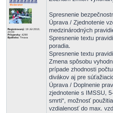
Spresnenie bezpečnostn
Úprava / Zjednotenie vzd
medzinárodných pravidie
Registrovaný:
19 Júl 2010,
23:03
Príspevky:
4290
Spresnenie textu pravidi
Bydlisko:
Trnava
poradia.
Spresnenie textu pravidie
Zmena spôsobu vyhodno
prípade zhodnosti počtu
divákov aj pre súťažiaci
Úprava / Doplnenie prav
zjednotenie s IMSSU, 5-
smrti“, možnosť použitia
vzdialenosť do max. vzdi