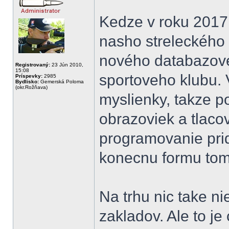
Kedze v roku 2017
nasho streleckého 
nového databazove
Registrovaný:
23 Jún 2010,
15:08
sportoveho klubu.
Príspevky:
2985
Bydlisko:
Gemerská Poloma
(okr.Rožňava)
myslienky, takze 
obrazoviek a tlaco
programovanie prid
konecnu formu to
Na trhu nic take ni
zakladov. Ale to j