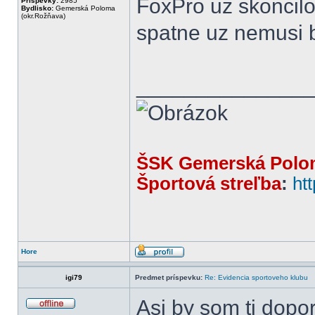
FoxPro uz skoncilo
Príspevky:
2985
Bydlisko:
Gemerská Poloma
(okr.Rožňava)
spatne uz nemusi b
______________
ŠSK Gemerská Polo
Športová streľba
:
ht
Hore
igi79
Predmet príspevku:
Re: Evidencia sportoveho klubu
Asi by som ti dopo