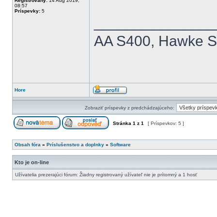
Registrovaný:
14 Aug 2019,
08:57
Príspevky:
5
______________
AA S400, Hawke Si
Hore
Zobraziť príspevky z predchádzajúceho:
Stránka
1
z
1
[ Príspevkov: 5 ]
Obsah fóra
»
Príslušenstvo a doplnky
»
Software
Kto je on-line
Užívatelia prezerajúci fórum: Žiadny registrovaný užívateľ nie je prítomný a 1 hosť