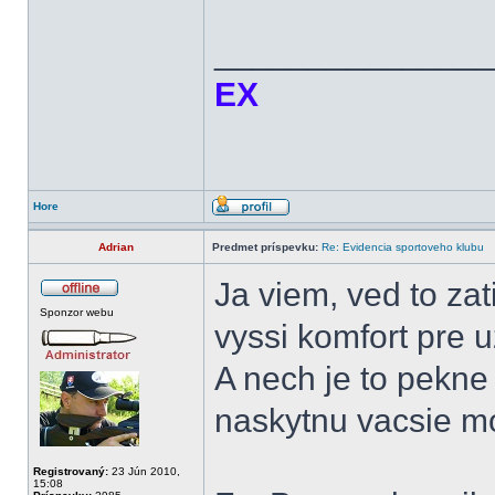
______________
EX
Hore
Adrian
Predmet príspevku:
Re: Evidencia sportoveho klubu
Ja viem, ved to zat
Sponzor webu
vyssi komfort pre u
A nech je to pekne
naskytnu vacsie mo
Registrovaný:
23 Jún 2010,
15:08