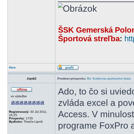
ŠSK Gemerská Polo
Športová streľba
:
ht
Hore
Jojo62
Predmet príspevku:
Re: Evidencia sportoveho klubu
Ado, to čo si uvie
vo výslužbe
zvláda excel a pov
Access. V minulost
Registrovaný:
30 Júl 2011,
16:25
Príspevky:
1735
Bydlisko:
Tlmače-Lipník
programe FoxPro a