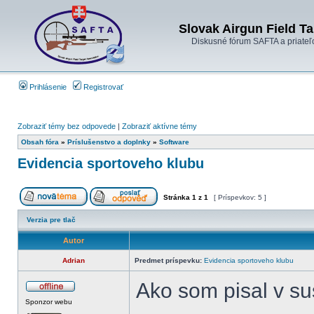
Slovak Airgun Field Ta
Diskusné fórum SAFTA a priateľ
Prihlásenie
Registrovať
Zobraziť témy bez odpovede
|
Zobraziť aktívne témy
Obsah fóra
»
Príslušenstvo a doplnky
»
Software
Evidencia sportoveho klubu
Stránka
1
z
1
[ Príspevkov: 5 ]
Verzia pre tlač
Autor
Adrian
Predmet príspevku:
Evidencia sportoveho klubu
Ako som pisal v s
Sponzor webu