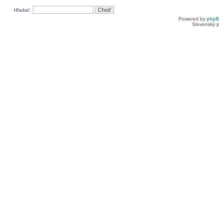
Hľadať:
Powered by
php
Slovenský p