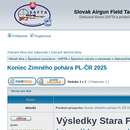
Slovak Airgun Field Ta
Diskusné fórum SAFTA a priateľ
Prihlásenie
Registrovať
Zobraziť témy bez odpovede
|
Zobraziť aktívne témy
Obsah fóra
»
Športová asociácia - SAFTA
»
Športové súťaže a stretnutia
»
Zahraničn
Koniec Zimného pohára PL-ČR 2025
Stránka
1
z
1
[ Príspevok: 1 ]
Verzia pre tlač
Autor
zbisz41
Predmet príspevku:
Koniec Zimného pohára PL-ČR 2
Výsledky Stara 
junior