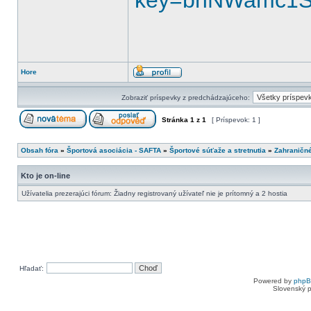
key=bnNWamc1
Hore
Zobraziť príspevky z predchádzajúceho:
Stránka
1
z
1
[ Príspevok: 1 ]
Obsah fóra
»
Športová asociácia - SAFTA
»
Športové súťaže a stretnutia
»
Zahraničn
Kto je on-line
Užívatelia prezerajúci fórum: Žiadny registrovaný užívateľ nie je prítomný a 2 hostia
Hľadať:
Powered by
php
Slovenský p