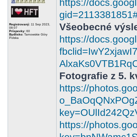
https://docs.go
gid=2113381851
Všeobecné výsle
Registrovaný:
11 Sep 2023,
08:07
Príspevky:
60
Bydlisko:
Tarnowskie Góry
https://docs.goo
Polska
fbclid=IwY2xjaw
AlxaKs0VTB1RqC
Fotografie z 5. 
https://photos.
o_BaOqQNxPOgZ
key=OUlId242Q
https://photos.