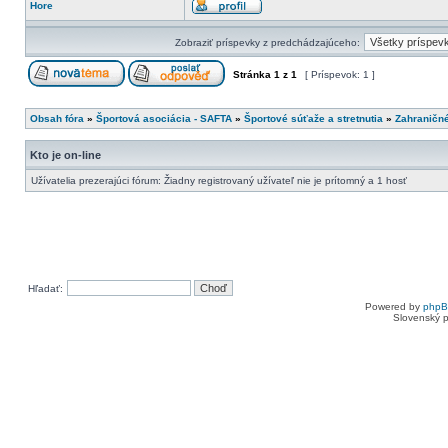
Hore
Zobraziť príspevky z predchádzajúceho:
Stránka
1
z
1
[ Príspevok: 1 ]
Obsah fóra
»
Športová asociácia - SAFTA
»
Športové súťaže a stretnutia
»
Zahraničn
Kto je on-line
Užívatelia prezerajúci fórum: Žiadny registrovaný užívateľ nie je prítomný a 1 hosť
Hľadať:
Powered by
php
Slovenský p