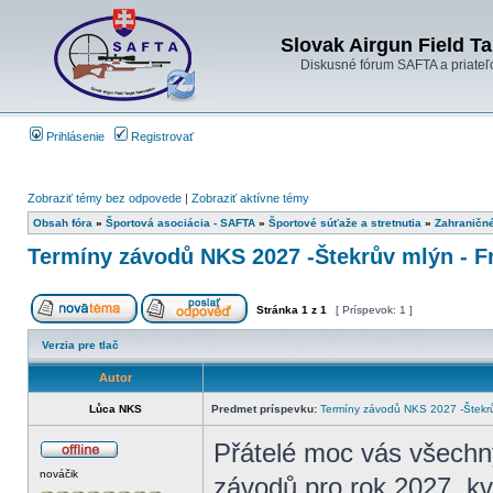
Slovak Airgun Field Ta
Diskusné fórum SAFTA a priateľ
Prihlásenie
Registrovať
Zobraziť témy bez odpovede
|
Zobraziť aktívne témy
Obsah fóra
»
Športová asociácia - SAFTA
»
Športové súťaže a stretnutia
»
Zahraničn
Termíny závodů NKS 2027 -Štekrův mlýn - F
Stránka
1
z
1
[ Príspevok: 1 ]
Verzia pre tlač
Autor
Lůca NKS
Predmet príspevku:
Termíny závodů NKS 2027 -Štekrů
Přátelé moc vás všech
nováčik
závodů pro rok 2027, kv