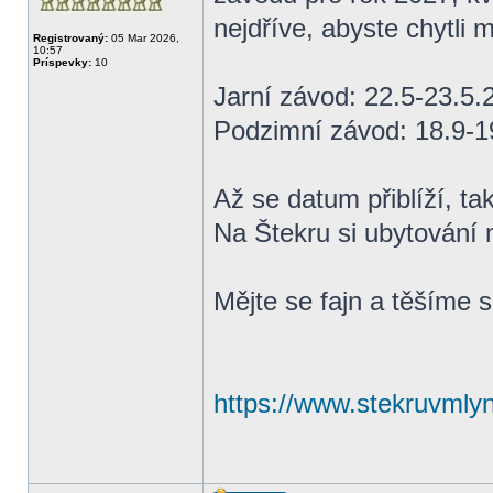
nejdříve, abyste chytli 
Registrovaný:
05 Mar 2026,
10:57
Príspevky:
10
Jarní závod: 22.5-23.5.
Podzimní závod: 18.9-1
Až se datum přiblíží, t
Na Štekru si ubytování 
Mějte se fajn a těšíme s
https://www.stekruvmlyn