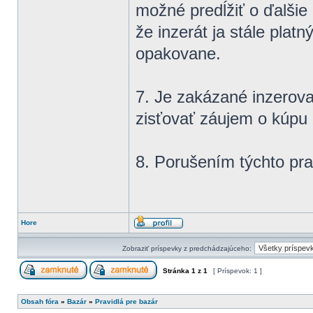
možné predĺžiť o ďalšie
že inzerát ja stále plat
opakovane.
7. Je zakázané inzerovať
zisťovať záujem o kúpu 
8. Porušením týchto prav
Hore
Zobraziť príspevky z predchádzajúceho:
Stránka
1
z
1
[ Príspevok: 1 ]
Obsah fóra
»
Bazár
»
Pravidlá pre bazár