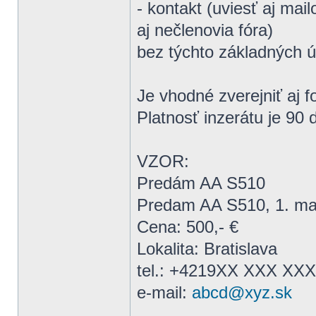
- kontakt (uviesť aj mail
aj nečlenovia fóra)
bez týchto základných 
Je vhodné zverejniť aj 
Platnosť inzerátu je 90
VZOR:
Predám AA S510
Predam AA S510, 1. maji
Cena: 500,- €
Lokalita: Bratislava
tel.: +4219XX XXX XXX
e-mail:
abcd@xyz.sk