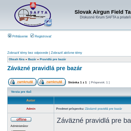
Slovak Airgun Field Ta
Diskusné fórum SAFTA a priateľ
Prihlásenie
Registrovať
Zobraziť témy bez odpovede
|
Zobraziť aktívne témy
Obsah fóra
»
Bazár
»
Pravidlá pre bazár
Záväzné pravidlá pre bazár
Stránka
1
z
1
[ Príspevok: 1 ]
Verzia pre tlač
Autor
Admin
Predmet príspevku:
Záväzné pravidlá pre bazár
Záväzné pravidlá pre ba
Administrátor