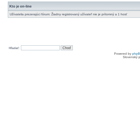
Kto je on-line
Užívatelia prezerajúci fórum: Žiadny registrovaný užívateľ nie je prítomný a 1 hosť
Hľadať:
Powered by
php
Slovenský p