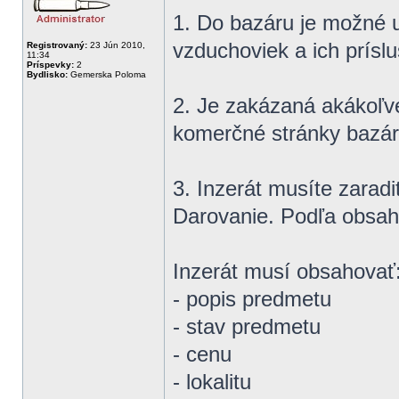
1. Do bazáru je možné u
vzduchoviek a ich prísl
Registrovaný:
23 Jún 2010,
11:34
Príspevky:
2
Bydlisko:
Gemerska Poloma
2. Je zakázaná akákoľve
komerčné stránky bazáro
3. Inzerát musíte zarad
Darovanie. Podľa obsah
Inzerát musí obsahovať
- popis predmetu
- stav predmetu
- cenu
- lokalitu