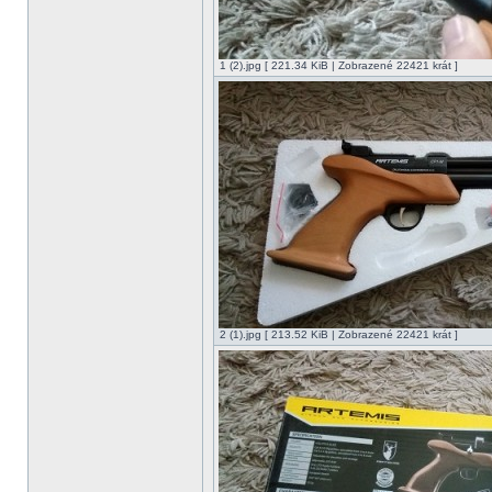
1 (2).jpg [ 221.34 KiB | Zobrazené 22421 krát ]
2 (1).jpg [ 213.52 KiB | Zobrazené 22421 krát ]