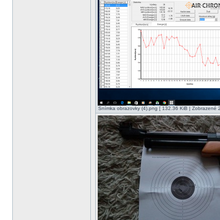
Snímka obrazovky (4).png [ 132.36 KiB | Zobrazené 2