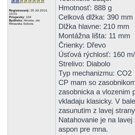
Hmotnosť: 888 g
Registrovaný:
26 Júl 2014,
10:01
Celková dlžka: 390 mm
Príspevky:
104
Bydlisko:
Hnusta, okr.
Rimavska Sobota
Dlžka hlavne: 210 mm
Montážna lišta: 11 mm
Črienky: Dřevo
Úsťová rýchlosť: 160 m
Strelivo: Diabolo
Typ mechanizmu: CO2
CP mam so zasobnikom n
zasobnicka a vlozenim p
vkladaju klasicky. V bal
zasunutim z lavej stran
Natahovanie je na lavej 
aspon pre mna.