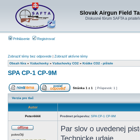
Slovak Airgun Field Ta
Diskusné fórum SAFTA a priateľ
Prihlásenie
Registrovať
Zobraziť témy bez odpovede
|
Zobraziť aktívne témy
Obsah fóra
»
Vzduchovky
»
Vzduchovky CO2
»
Krátke CO2 - pištole
SPA CP-1 CP-9M
Stránka
1
z
1
[ Príspevok: 1 ]
Verzia pre tlač
Autor
Peter4444
Predmet príspevku:
SPA CP-1 CP-9M
Par slov o uvedenej pis
pokročilý
Technicke udaje.