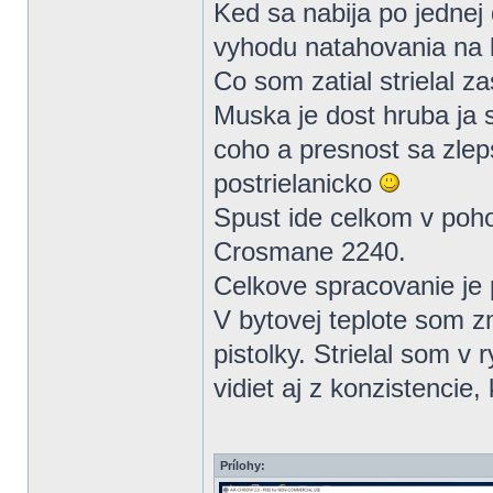
Ked sa nabija po jednej
vyhodu natahovania na l
Co som zatial strielal 
Muska je dost hruba ja
coho a presnost sa zlep
postrielanicko
Spust ide celkom v poho
Crosmane 2240.
Celkove spracovanie je
V bytovej teplote som z
pistolky. Strielal som v 
vidiet aj z konzistencie,
Prílohy: