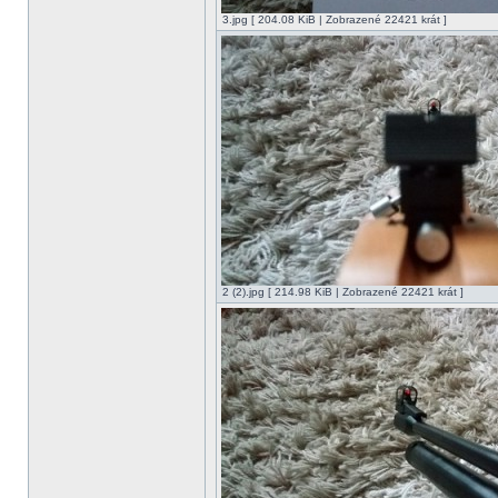
3.jpg [ 204.08 KiB | Zobrazené 22421 krát ]
2 (2).jpg [ 214.98 KiB | Zobrazené 22421 krát ]