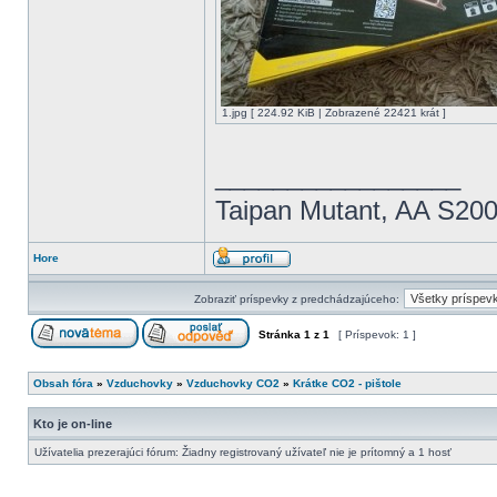
1.jpg [ 224.92 KiB | Zobrazené 22421 krát ]
_________________
Taipan Mutant, AA S20
Hore
Zobraziť príspevky z predchádzajúceho:
Stránka
1
z
1
[ Príspevok: 1 ]
Obsah fóra
»
Vzduchovky
»
Vzduchovky CO2
»
Krátke CO2 - pištole
Kto je on-line
Užívatelia prezerajúci fórum: Žiadny registrovaný užívateľ nie je prítomný a 1 hosť