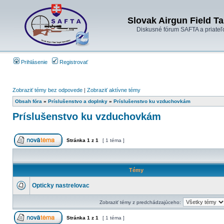
Slovak Airgun Field Ta
Diskusné fórum SAFTA a priateľ
Prihlásenie
Registrovať
Zobraziť témy bez odpovede
|
Zobraziť aktívne témy
Obsah fóra
»
Príslušenstvo a doplnky
»
Príslušenstvo ku vzduchovkám
Príslušenstvo ku vzduchovkám
Stránka
1
z
1
[ 1 téma ]
Témy
Opticky nastrelovac
Zobraziť témy z predchádzajúceho:
Stránka
1
z
1
[ 1 téma ]