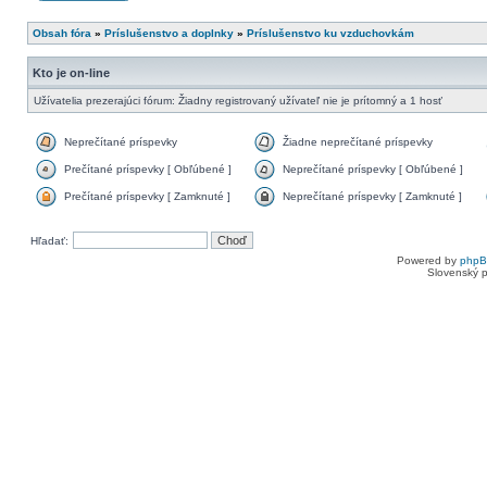
Obsah fóra
»
Príslušenstvo a doplnky
»
Príslušenstvo ku vzduchovkám
Kto je on-line
Užívatelia prezerajúci fórum: Žiadny registrovaný užívateľ nie je prítomný a 1 hosť
Neprečítané príspevky
Žiadne neprečítané príspevky
Prečítané príspevky [ Obľúbené ]
Neprečítané príspevky [ Obľúbené ]
Prečítané príspevky [ Zamknuté ]
Neprečítané príspevky [ Zamknuté ]
Hľadať:
Powered by
php
Slovenský p