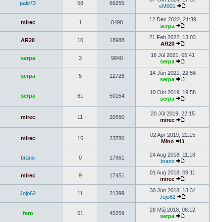
palo73
58
66255
eM001
12 Dec 2022, 21:39
mirec
1
8498
serpa
21 Feb 2022, 13:03
AR20
10
18988
AR20
16 Júl 2021, 05:41
serpa
3
9840
serpa
14 Jún 2021, 22:56
serpa
5
12726
serpa
10 Okt 2019, 19:58
serpa
61
50154
serpa
20 Júl 2019, 22:15
mirec
11
20550
mirec
02 Apr 2019, 22:15
mirec
16
23780
Mino
24 Aug 2018, 11:18
brano
0
17961
brano
01 Aug 2018, 09:11
mirec
9
17451
mirec
30 Jún 2018, 13:34
Jojo62
11
21399
Jojo62
28 Máj 2018, 08:12
fero
51
45259
serpa