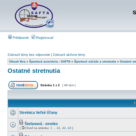
S
Prihlásenie
Registrovať
Zobraziť témy bez odpovede
|
Zobraziť aktívne témy
Obsah fóra
»
Športová asociácia - SAFTA
»
Športové súťaže a stretnutia
»
Ostatné st
Ostatné stretnutia
Stránka
1
z
2
[ 48 tém ]
T
Strelnica Veľké Úľany
Štefanová - stretko
[
Choď na stránku:
1
...
41
,
42
,
43
]