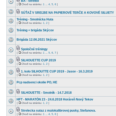
BA - stretko
[
Choď na stránku:
1
...
4
,
5
,
6
]
SÚŤAŽ V SREĽBE NA PAPIEROVÉ TERČE A KOVOVÉ SILUETY
Tréning - Smolnícka Huta
[
Choď na stránku:
1
,
2
]
Tréning + brigáda Skýcov
Brigáda 12.06.2021 Skýcov
Spoločné tréningy
[
Choď na stránku:
1
...
5
,
6
,
7
]
SILHOUETTE CUP 2019
[
Choď na stránku:
1
,
2
]
1. kolo SILHOUTTE CUP 2019 - Jasov - 16.3.2019
[
Choď na stránku:
1
,
2
]
Pcp nadsenci okolie PO, HE
SILHOUETTE - Smolník - 14.7.2018
HFT - MARATÓN 23 - 24.6.2018 Horáreň Nový Tekov
[
Choď na stránku:
1
,
2
]
Strelecka sutaz z malokalibrovej pusky, Stefanova.
[
Choď na stránku:
1
...
4
,
5
,
6
]