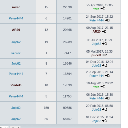
25 Apr 2018, 19:05
mirec
15
22590
fero
24 Sep 2017, 15:22
Peter4444
6
14201
Peter4444
09 Aug 2017, 21:15
AR20
12
20468
AR20
03 Júl 2017, 11:29
Jojo62
19
26289
Jojo62
05 Máj 2017, 18:33
skorec
1
7447
pucel1
04 Dec 2016, 12:04
Jojo62
9
16846
Jojo62
25 Sep 2016, 21:14
Peter4444
7
13894
Peter4444
10 Aug 2016, 20:22
VladoB
10
17899
fero
06 Jún 2016, 15:30
Peter4444
5
11750
Peter4444
29 Feb 2016, 06:50
Jojo62
159
90686
Jojo62
01 Dec 2015, 11:34
Jojo62
85
58757
Jojo62