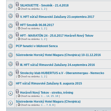
SILHOUETTE - Smolník - 21.4.2018
[
Choď na stránku:
1
,
2
]
V. HFT súťaž Rimavské Zalužany 23.septembra 2017
HFT Smolník 06.08.2017
[
Choď na stránku:
1
,
2
]
HFT - MARATÓN 24 - 25.6.2017 Horáreň Nový Tekov
[
Choď na stránku:
1
,
2
]
PCP fanatici v blizkosti Senca
Sústredenie Horský Hotel Magura (Chvojnica) 10-11.12.2016
III. HFT súťaž Rimavské Zalužany 24.septembra 2016
Strelecky klub HUBERTUS e.V - Oberammergau - Nemecko
[
Choď na stránku:
1
,
2
]
HFT súťaž Rimavské Zalužany 8. augusta 2015
Horáreň Nový Tekov - stretko, tréning
[
Choď na stránku:
1
...
14
,
15
,
16
]
Sústredenie Horský Hotel Magura (Chvojnica)
[
Choď na stránku:
1
...
7
,
8
,
9
]