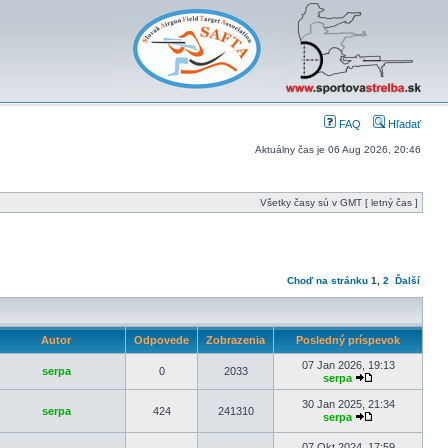
FAQ
Hľadať
Aktuálny čas je 06 Aug 2026, 20:46
Všetky časy sú v GMT [ letný čas ]
Choď na stránku
1
,
2
Ďalší
Autor
Odpovede
Zobrazenia
Posledný príspevok
07 Jan 2026, 19:13
serpa
0
2033
serpa
30 Jan 2025, 21:34
serpa
424
241310
serpa
07 Okt 2024, 17:59