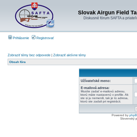
Slovak Airgun Field Ta
Diskusné fórum SAFTA a priateľ
Prihlásenie
Registrovať
Zobraziť témy bez odpovede
|
Zobraziť aktívne témy
Obsah fóra
Užívateľské meno:
E-mailová adresa:
Musíte zadať e-mailovú adresu,
ktorú máte nastavenú v profile. Ak
ste si ju nemenili, tak je to adresa,
ktorú ste zadali pri registrácii.
Powered by
php
Slovenský p