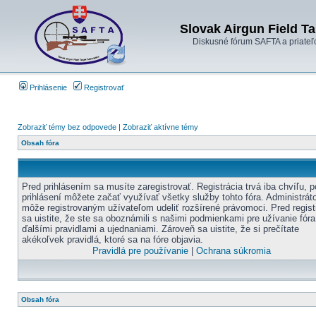
Slovak Airgun Field Ta
Diskusné fórum SAFTA a priateľ
Prihlásenie
Registrovať
Zobraziť témy bez odpovede
|
Zobraziť aktívne témy
Obsah fóra
Pred prihlásením sa musíte zaregistrovať. Registrácia trvá iba chvíľu, p
prihlásení môžete začať využívať všetky služby tohto fóra. Administráto
môže registrovaným užívateľom udeliť rozšírené právomoci. Pred regist
sa uistite, že ste sa oboznámili s našimi podmienkami pre užívanie fóra
ďalšími pravidlami a ujednaniami. Zároveň sa uistite, že si prečítate
akékoľvek pravidlá, ktoré sa na fóre objavia.
Pravidlá pre používanie
|
Ochrana súkromia
Obsah fóra