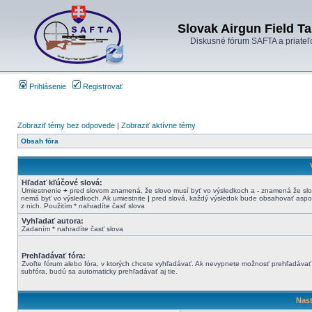
Slovak Airgun Field Ta
Diskusné fórum SAFTA a priateľ
Prihlásenie
Registrovať
Zobraziť témy bez odpovede
|
Zobraziť aktívne témy
Obsah fóra
Hľadať kľúčové slová:
Umiestnenie
+
pred slovom znamená, že slovo musí byť vo výsledkoch a
-
znamená že sl
nemá byť vo výsledkoch. Ak umiestnite
|
pred slová, každý výsledok bude obsahovať aspo
z nich. Použitím * nahradíte časť slova
Vyhľadať autora:
Zadaním * nahradíte časť slova
Prehľadávať fóra:
Zvoľte fórum alebo fóra, v ktorých chcete vyhľadávať. Ak nevypnete možnosť prehľadávať
subfóra, budú sa automaticky prehľadávať aj tie.
Nast