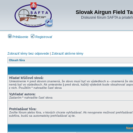
Slovak Airgun Field Ta
Diskusné fórum SAFTA a priateľ
Prihlásenie
Registrovať
Zobraziť témy bez odpovede
|
Zobraziť aktívne témy
Obsah fóra
Hľadať kľúčové slová:
Umiestnenie
+
pred slovom znamená, že slovo musí byť vo výsledkoch a
-
znamená že sl
nemá byť vo výsledkoch. Ak umiestnite
|
pred slová, každý výsledok bude obsahovať aspo
z nich. Použitím * nahradíte časť slova
Vyhľadať autora:
Zadaním * nahradíte časť slova
Prehľadávať fóra:
Zvoľte fórum alebo fóra, v ktorých chcete vyhľadávať. Ak nevypnete možnosť prehľadávať
subfóra, budú sa automaticky prehľadávať aj tie.
Nast