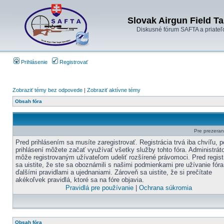
Slovak Airgun Field Ta
Diskusné fórum SAFTA a priateľ
Prihlásenie
Registrovať
Zobraziť témy bez odpovede
|
Zobraziť aktívne témy
Obsah fóra
Pre prezerani
Pred prihlásením sa musíte zaregistrovať. Registrácia trvá iba chvíľu, p
prihlásení môžete začať využívať všetky služby tohto fóra. Administráto
môže registrovaným užívateľom udeliť rozšírené právomoci. Pred regist
sa uistite, že ste sa oboznámili s našimi podmienkami pre užívanie fóra
ďalšími pravidlami a ujednaniami. Zároveň sa uistite, že si prečítate
akékoľvek pravidlá, ktoré sa na fóre objavia.
Pravidlá pre používanie
|
Ochrana súkromia
Obsah fóra