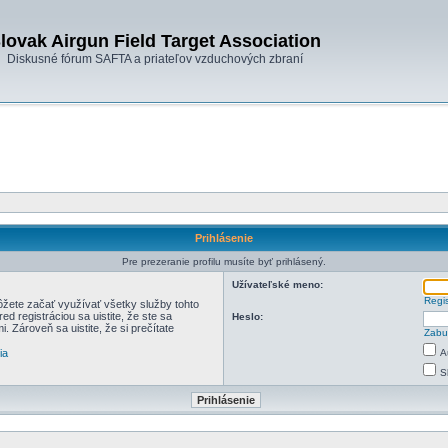
lovak Airgun Field Target Association
Diskusné fórum SAFTA a priateľov vzduchových zbraní
Prihlásenie
Pre prezeranie profilu musíte byť prihlásený.
Užívateľské meno:
Regi
môžete začať využívať všetky služby tohto
d registráciou sa uistite, že ste sa
Heslo:
. Zároveň sa uistite, že si prečítate
Zabu
ia
A
S