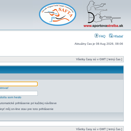
FAQ
Hľadať
Aktuálny čas je 08 Aug 2026, 08:06
Všetky časy sú v GMT [ letný čas ]
strovať
dol/a som heslo
utomatické prihlásenie pri každej návšteve
kryť môj on-line stav pre toto prihlásenie
Všetky časy sú v GMT [ letný čas ]