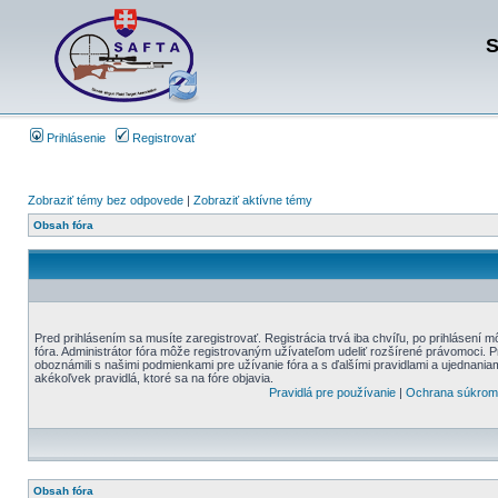
S
Prihlásenie
Registrovať
Zobraziť témy bez odpovede
|
Zobraziť aktívne témy
Obsah fóra
Pred prihlásením sa musíte zaregistrovať. Registrácia trvá iba chvíľu, po prihlásení 
fóra. Administrátor fóra môže registrovaným užívateľom udeliť rozšírené právomoci. Pre
oboznámili s našimi podmienkami pre užívanie fóra a s ďalšími pravidlami a ujednaniami
akékoľvek pravidlá, ktoré sa na fóre objavia.
Pravidlá pre používanie
|
Ochrana súkrom
Obsah fóra