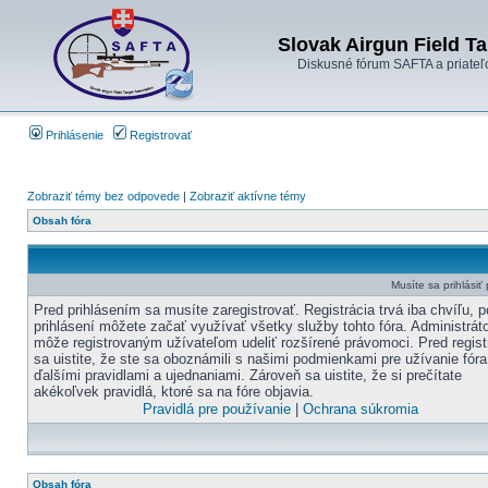
Slovak Airgun Field Ta
Diskusné fórum SAFTA a priateľ
Prihlásenie
Registrovať
Zobraziť témy bez odpovede
|
Zobraziť aktívne témy
Obsah fóra
Musíte sa prihlásiť
Pred prihlásením sa musíte zaregistrovať. Registrácia trvá iba chvíľu, p
prihlásení môžete začať využívať všetky služby tohto fóra. Administráto
môže registrovaným užívateľom udeliť rozšírené právomoci. Pred regist
sa uistite, že ste sa oboznámili s našimi podmienkami pre užívanie fóra
ďalšími pravidlami a ujednaniami. Zároveň sa uistite, že si prečítate
akékoľvek pravidlá, ktoré sa na fóre objavia.
Pravidlá pre používanie
|
Ochrana súkromia
Obsah fóra