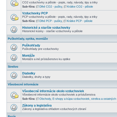
CO2 vzduchovky a pištole - popis, rady, návody, tipy a triky
Sub-fóra:
Dlhé CO2 - pušky
,
Krátke CO2 - pištole
Vzduchovky PCP
PCP vzduchovky a pištole - popis, rady, návody, tipy a triky
Sub-fóra:
Dlhé PCP - pušky
,
Krátke PCP - pištole
Historické a staršie vzduchovky
Historické kúsky - staršie vzduchovky a pištole
Puškohľady, optika, montáže
Puškohľady
Puškohľady pre vzduchovky
Montáže
Montáže a iné príslušenstvo ku optike
Strelivo
Diabolky
Diabolky, druhy a typy
Všeobecné informácie
Všeobecné informácie okolo vzduchoviek
Všeobecné informácie okolo vzduchoviek a príslušenstva
Sub-fóra:
Obchody, E-shopy a kúpa vzduchoviek, streliva a ostatných
Zákony a legislatíva
Zákony a legislatíva ohľadom vzduchových zbraní
Bazár