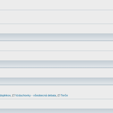
 doplnkov
,
Vzduchovky - všeobecná debata
,
Terče