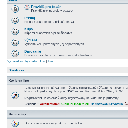
Pravidlá pre bazár
Pravidlá pre inzerciu v bazáre.
Predaj
Predaj vzduchoviek a príslušenstva
Kúpa
Kúpa vzduchoviek a príslušenstva
Výmena
Výmena vecí potrebných , aj nepotrebných.
Darovanie
Darovanie všetkého, čo súvisí so vzduchovkami.
Vymazať všetky cookies fóra
|
Tím
Obsah fóra
Kto je on-line
Celkovo
61
on-line užívateľov :: žiadny registrovaný užívateľ, 0 skrytých 
Naraz bolo prítomných najviac
1578
užívateľov dňa 30 Apr 2026, 05:37
Registrovaní užívatelia: Žiadny registrovaný užívateľ nie je prítomný
Legenda ::
Administrátori
,
Globálni moderátori
,
Registrovaní užívatelia
,
Čl
Narodeniny
Dnes nemá narodeniny nikto z užívateľov