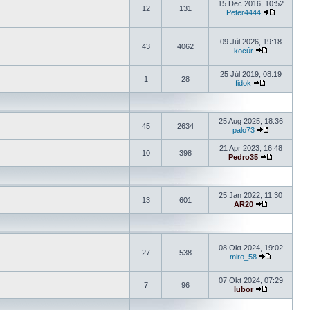
15 Dec 2016, 10:52
12
131
Peter4444
09 Júl 2026, 19:18
43
4062
kocúr
25 Júl 2019, 08:19
1
28
fidok
25 Aug 2025, 18:36
45
2634
palo73
21 Apr 2023, 16:48
10
398
Pedro35
25 Jan 2022, 11:30
13
601
AR20
08 Okt 2024, 19:02
27
538
miro_58
07 Okt 2024, 07:29
7
96
lubor