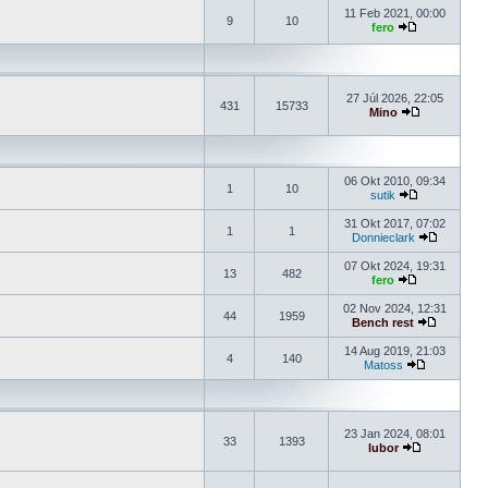
11 Feb 2021, 00:00
9
10
fero
27 Júl 2026, 22:05
431
15733
Mino
06 Okt 2010, 09:34
1
10
sutik
31 Okt 2017, 07:02
1
1
Donnieclark
07 Okt 2024, 19:31
13
482
fero
02 Nov 2024, 12:31
44
1959
Bench rest
14 Aug 2019, 21:03
4
140
Matoss
23 Jan 2024, 08:01
33
1393
lubor