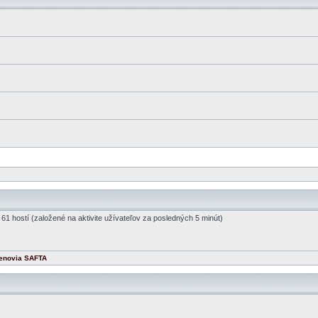
a 61 hostí (založené na aktivite užívateľov za posledných 5 minút)
enovia SAFTA