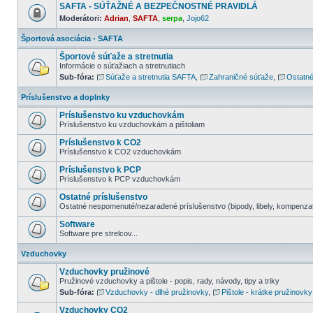
SAFTA - SÚŤAŽNÉ A BEZPEČNOSTNÉ PRAVIDLÁ
Moderátori:
Adrian
,
SAFTA
,
serpa
,
Jojo62
Športová asociácia - SAFTA
Športové súťaže a stretnutia
Informácie o súťažiach a stretnutiach
Sub-fóra:
Súťaže a stretnutia SAFTA
,
Zahraničné súťaže
,
Ostatné
Príslušenstvo a doplnky
Príslušenstvo ku vzduchovkám
Príslušenstvo ku vzduchovkám a pištoliam
Príslušenstvo k CO2
Príslušenstvo k CO2 vzduchovkám
Príslušenstvo k PCP
Príslušenstvo k PCP vzduchovkám
Ostatné príslušenstvo
Ostatné nespomenuté/nezaradené príslušenstvo (bipody, libely, kompenzator
Software
Software pre strelcov...
Vzduchovky
Vzduchovky pružinové
Pružinové vzduchovky a pištole - popis, rady, návody, tipy a triky
Sub-fóra:
Vzduchovky - dlhé pružinovky
,
Pištole - krátke pružinovky
Vzduchovky CO2