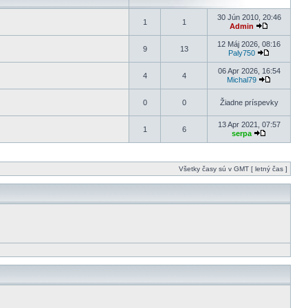
30 Jún 2010, 20:46
1
1
Admin
12 Máj 2026, 08:16
9
13
Paly750
06 Apr 2026, 16:54
4
4
Michal79
0
0
Žiadne príspevky
13 Apr 2021, 07:57
1
6
serpa
Všetky časy sú v GMT [ letný čas ]