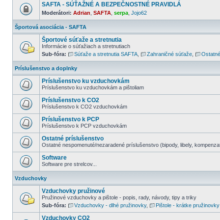
SAFTA - SÚŤAŽNÉ A BEZPEČNOSTNÉ PRAVIDLÁ
Moderátori:
Adrian
,
SAFTA
,
serpa
,
Jojo62
Športová asociácia - SAFTA
Športové súťaže a stretnutia
Informácie o súťažiach a stretnutiach
Sub-fóra:
Súťaže a stretnutia SAFTA
,
Zahraničné súťaže
,
Ostatné
Príslušenstvo a doplnky
Príslušenstvo ku vzduchovkám
Príslušenstvo ku vzduchovkám a pištoliam
Príslušenstvo k CO2
Príslušenstvo k CO2 vzduchovkám
Príslušenstvo k PCP
Príslušenstvo k PCP vzduchovkám
Ostatné príslušenstvo
Ostatné nespomenuté/nezaradené príslušenstvo (bipody, libely, kompenzator
Software
Software pre strelcov...
Vzduchovky
Vzduchovky pružinové
Pružinové vzduchovky a pištole - popis, rady, návody, tipy a triky
Sub-fóra:
Vzduchovky - dlhé pružinovky
,
Pištole - krátke pružinovky
Vzduchovky CO2