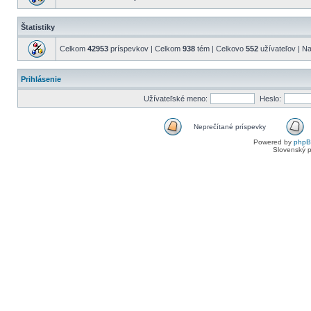
Štatistiky
Celkom
42953
príspevkov | Celkom
938
tém | Celkovo
552
užívateľov | N
Prihlásenie
Užívateľské meno:
Heslo:
Neprečítané príspevky
Powered by
php
Slovenský p