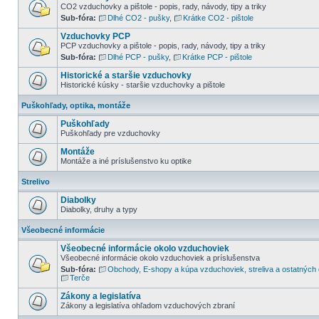
CO2 vzduchovky a pištole - popis, rady, návody, tipy a triky
Sub-fóra:
Dlhé CO2 - pušky
,
Krátke CO2 - pištole
Vzduchovky PCP
PCP vzduchovky a pištole - popis, rady, návody, tipy a triky
Sub-fóra:
Dlhé PCP - pušky
,
Krátke PCP - pištole
Historické a staršie vzduchovky
Historické kúsky - staršie vzduchovky a pištole
Puškohľady, optika, montáže
Puškohľady
Puškohľady pre vzduchovky
Montáže
Montáže a iné príslušenstvo ku optike
Strelivo
Diabolky
Diabolky, druhy a typy
Všeobecné informácie
Všeobecné informácie okolo vzduchoviek
Všeobecné informácie okolo vzduchoviek a príslušenstva
Sub-fóra:
Obchody, E-shopy a kúpa vzduchoviek, streliva a ostatných
Terče
Zákony a legislatíva
Zákony a legislatíva ohľadom vzduchových zbraní