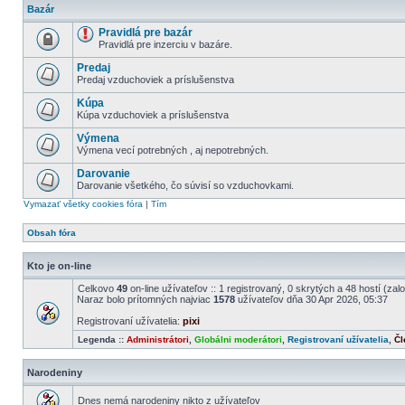
Bazár
Pravidlá pre bazár
Pravidlá pre inzerciu v bazáre.
Predaj
Predaj vzduchoviek a príslušenstva
Kúpa
Kúpa vzduchoviek a príslušenstva
Výmena
Výmena vecí potrebných , aj nepotrebných.
Darovanie
Darovanie všetkého, čo súvisí so vzduchovkami.
Vymazať všetky cookies fóra
|
Tím
Obsah fóra
Kto je on-line
Celkovo
49
on-line užívateľov :: 1 registrovaný, 0 skrytých a 48 hostí (za
Naraz bolo prítomných najviac
1578
užívateľov dňa 30 Apr 2026, 05:37
Registrovaní užívatelia:
pixi
Legenda ::
Administrátori
,
Globálni moderátori
,
Registrovaní užívatelia
,
Čl
Narodeniny
Dnes nemá narodeniny nikto z užívateľov