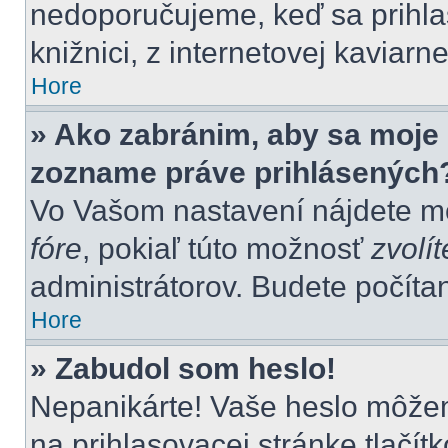
nedoporučujeme, keď sa prihlas
knižnici, z internetovej kaviarne
Hore
» Ako zabránim, aby sa moje 
zozname práve prihlásených
Vo Vašom nastavení nájdete 
fóre
, pokiaľ túto možnosť
zvolít
administrátorov. Budete počítan
Hore
» Zabudol som heslo!
Nepanikárte! Vaše heslo môžem
na prihlasovacej stránke tlačít