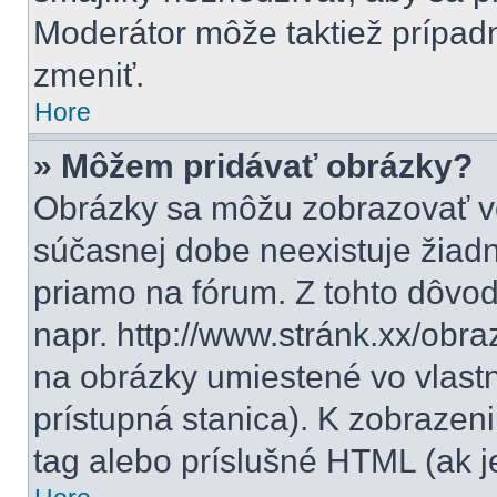
Moderátor môže taktiež prípad
zmeniť.
Hore
» Môžem pridávať obrázky?
Obrázky sa môžu zobrazovať vo
súčasnej dobe neexistuje žiad
priamo na fórum. Z tohto dôvo
napr. http://www.stránk.xx/obr
na obrázky umiestené vo vlastn
prístupná stanica). K zobraze
tag alebo príslušné HTML (ak j