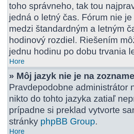
toho správneho, tak tou najpr
jedná o letný čas. Fórum nie j
medzi štandardným a letným č
hodinový rozdiel. Riešením m
jednu hodinu po dobu trvania l
Hore
» Môj jazyk nie je na zozname
Pravdepodobne administrátor ne
nikto do tohto jazyka zatiaľ nep
prípadne si preklad vytvorte sam
stránky
phpBB Group
.
Hore