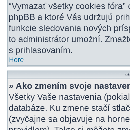
“Vymazať všetky cookies fóra” 
phpBB a ktoré Vás udržujú prihl
funkcie sledovania nových prís
to administrátor umožní. Zmažt
s prihlasovaním.
Hore
Uží
» Ako zmením svoje nastave
Všetky Vaše nastavenia (pokiaľ
databáze. Ku zmene stačí stlač
(zvyčajne sa objavuje na hornej
pravidlom). Takto si môžete zm