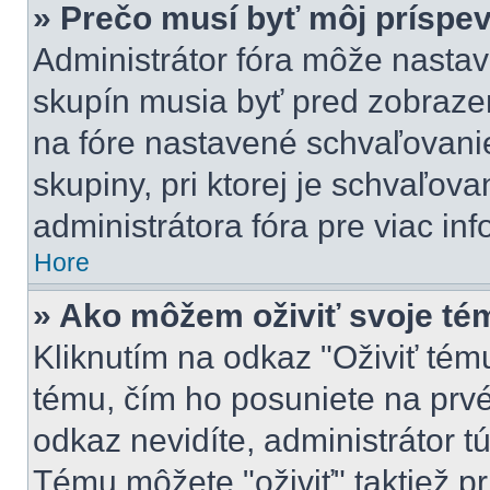
» Prečo musí byť môj príspe
Administrátor fóra môže nastav
skupín musia byť pred zobraze
na fóre nastavené schvaľovanie
skupiny, pri ktorej je schvaľov
administrátora fóra pre viac inf
Hore
» Ako môžem oživiť svoje té
Kliknutím na odkaz "Oživiť tému"
tému, čím ho posuniete na prvé
odkaz nevidíte, administrátor 
Tému môžete "oživiť" taktiež p