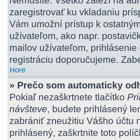
Nemusíte. Všetko záleží na admi
zaregistrovať ku vkladaniu prí
Vám umožní prístup k ostatn
užívateľom, ako napr. postavič
mailov užívateľom, prihlásenie
registráciu doporučujeme. Zaber
Hore
» Prečo som automaticky od
Pokiaľ nezaškrtnete tlačítko
Pri
návšteve
, budete prihlásený le
zabrániť zneužitiu Vášho účtu n
prihlásený, zaškrtnite toto polí