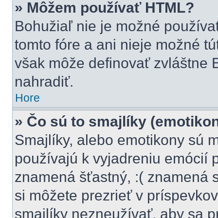
» Môžem používať HTML?
Bohužiaľ nie je možné použív
tomto fóre a ani nieje možné t
však môže definovať zvláštne
nahradiť.
Hore
» Čo sú to smajlíky (emotiko
Smajlíky, alebo emotikony sú m
používajú k vyjadreniu emócií 
znamená šťastný, :( znamená 
si môžete prezrieť v príspevkov
smajlíky nezneužívať, aby sa p