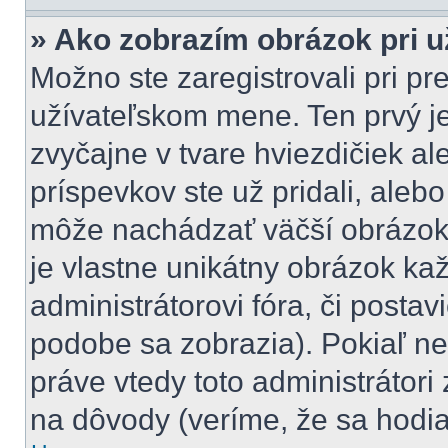
» Ako zobrazím obrázok pri 
Možno ste zaregistrovali pri pr
užívateľskom mene. Ten prvý j
zvyčajne v tvare hviezdičiek al
príspevkov ste už pridali, aleb
môže nachádzať väčší obrázok,
je vlastne unikátny obrázok ka
administrátorovi fóra, či postavi
podobe sa zobrazia). Pokiaľ n
práve vtedy toto administrátori 
na dôvody (veríme, že sa hodia