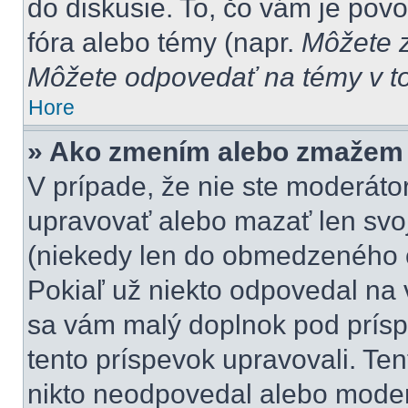
do diskusie. To, čo vám je pov
fóra alebo témy (napr.
Môžete z
Môžete odpovedať na témy v to
Hore
» Ako zmením alebo zmažem
V prípade, že nie ste moderátor
upravovať alebo mazať len svoj
(niekedy len do obmedzeného č
Pokiaľ už niekto odpovedal na 
sa vám malý doplnok pod príspe
tento príspevok upravovali. Ten
nikto neodpovedal alebo moderá