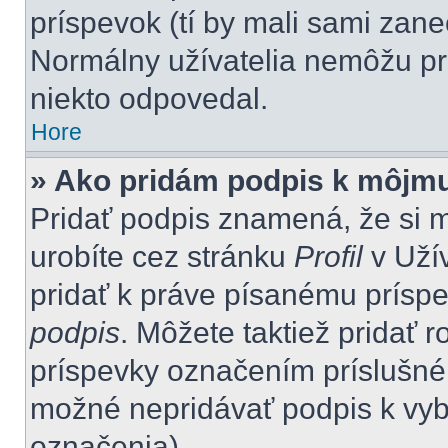
príspevok (tí by mali sami zan
Normálny užívatelia nemôžu pr
niekto odpovedal.
Hore
» Ako pridám podpis k môjm
Pridať podpis znamená, že si mu
urobíte cez stránku
Profil
v Uží
pridať k práve písanému prís
podpis
. Môžete taktiež pridať 
príspevky označením príslušného
možné nepridávať podpis k vy
označenia).