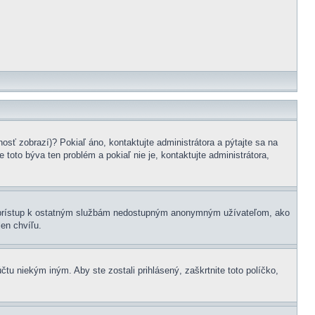
osť zobrazí)? Pokiaľ áno, kontaktujte administrátora a pýtajte sa na
 toto býva ten problém a pokiaľ nie je, kontaktujte administrátora,
žní prístup k ostatným službám nedostupným anonymným užívateľom, ako
len chvíľu.
čtu niekým iným. Aby ste zostali prihlásený, zaškrtnite toto políčko,