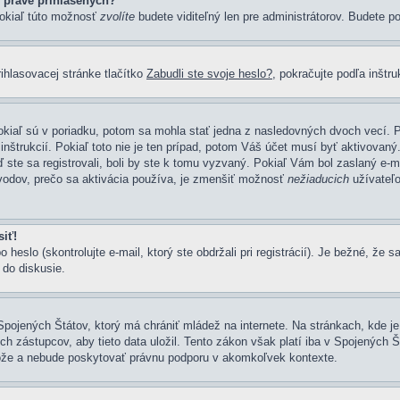
 práve prihlásených?
pokiaľ túto možnosť
zvolíte
budete viditeľný len pre administrátorov. Budete po
ihlasovacej stránke tlačítko
Zabudli ste svoje heslo?
, pokračujte podľa inštr
kiaľ sú v poriadku, potom sa mohla stať jedna z nasledovných dvoch vecí. Po
nštrukcií. Pokiaľ toto nie je ten prípad, potom Váš účet musí byť aktivovaný.
 ste sa registrovali, boli by ste k tomu vyzvaný. Pokiaľ Vám bol zaslaný e-ma
ôvodov, prečo sa aktivácia používa, je zmenšiť možnosť
nežiaducich
užívateľo
iť!
lo (skontrolujte e-mail, ktorý ste obdržali pri registrácií). Je bežné, že sa 
 do diskusie.
Spojených Štátov, ktorý má chrániť mládež na internete. Na stránkach, kde j
ástupcov, aby tieto data uložil. Tento zákon však platí iba v Spojených Štáto
e a nebude poskytovať právnu podporu v akomkoľvek kontexte.