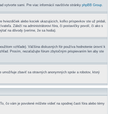
lad vytvorte sami. Pre viac informácií navštívte stránky
phpBB Group
.
 hviezdičiek alebo kociek ukazujúcich, koľko príspevkov ste už pridali,
teľa. Záleží na administrátorovi fóra, či postavičky povolí, či ako s
pýtať na dôvody (veríme, že sa hodia).
oužitom vzhľade). Väčšina diskusných fór používa hodnotenie úrovní k
 vzhľad. Prosím, nezaťažujte fórum zbytočným prispievaním len aby ste
enie umožňuje zbaviť sa otravných anonymných správ a robotov, ktorý
 To, čo vám je povolené môžete vidieť na spodnej časti fóra alebo témy