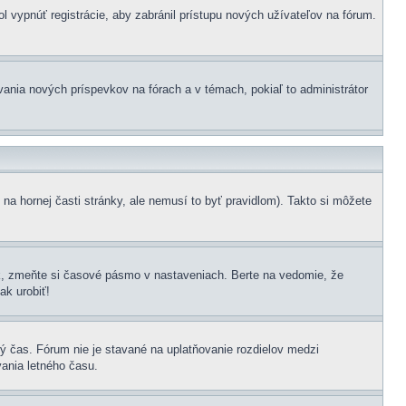
ol vypnúť registrácie, aby zabránil prístupu nových užívateľov na fórum.
vania nových príspevkov na fórach a v témach, pokiaľ to administrátor
na hornej časti stránky, ale nemusí to byť pravidlom). Takto si môžete
k, zmeňte si časové pásmo v nastaveniach. Berte na vedomie, že
ak urobiť!
ný čas. Fórum nie je stavané na uplatňovanie rozdielov medzi
ania letného času.