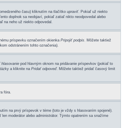
 obmedzeného času) kliknutím na tlačítko
upraviť
. Pokiaľ už niekto
ento doplnok sa neobjaví, pokiaľ zatiaľ nikto neodpovedal alebo
aľ na neho už niekto odpovedal.
sanému príspevku označením okienka
Pripojiť podpis
. Môžete taktiež
vkom odstránením tohto označenia).
ť hlasovanie
pod hlavným oknom na pridávanie príspevkov (pokiaľ to
ázky a kliknite na
Pridať odpoveď
. Môžete taktiež pridať časový limit
a fóra.
tím na prvý príspevok v téme (toto je vždy s hlasovaním spojené).
iť len moderátor alebo administrátor. Týmto opatrením sa snažíme