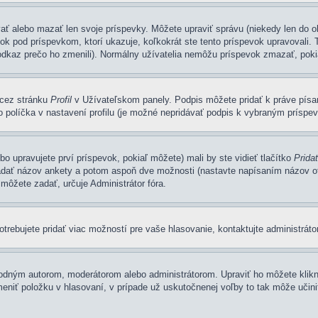
ovať alebo mazať len svoje príspevky. Môžete upraviť správu (niekedy len do
k pod príspevkom, ktorí ukazuje, koľkokrát ste tento príspevok upravovali. T
 odkaz prečo ho zmenili). Normálny užívatelia nemôžu príspevok zmazať, poki
e cez stránku
Profil
v Užívateľskom panely. Podpis môžete pridať k práve pí
 políčka v nastavení profilu (je možné nepridávať podpis k vybraným príspe
bo upravujete prví príspevok, pokiaľ môžete) mali by ste vidieť tlačítko
Prida
zadať názov ankety a potom aspoň dve možnosti (nastavte napísaním názov ot
ôžete zadať, určuje Administrátor fóra.
rebujete pridať viac možností pre vaše hlasovanie, kontaktujte administrátor
dným autorom, moderátorom alebo administrátorom. Upraviť ho môžete kliknu
meniť položku v hlasovaní, v prípade už uskutočnenej voľby to tak môže učin