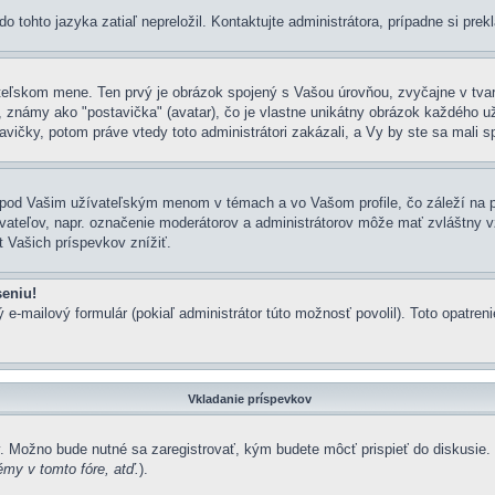
o tohto jazyka zatiaľ nepreložil. Kontaktujte administrátora, prípadne si prek
ateľskom mene. Ten prvý je obrázok spojený s Vašou úrovňou, zvyčajne v tvare
námy ako "postavička" (avatar), čo je vlastne unikátny obrázok každého užíva
vičky, potom práve vtedy toto administrátori zakázali, a Vy by ste sa mali s
 pod Vašim užívateľským menom v témach a vo Vašom profile, čo záleží na p
užívateľov, napr. označenie moderátorov a administrátorov môže mať zvláštny
 Vašich príspevkov znížiť.
seniu!
 e-mailový formulár (pokiaľ administrátor túto možnosť povolil). Toto opatr
Vkladanie príspevkov
y. Možno bude nutné sa zaregistrovať, kým budete môcť prispieť do diskusie.
my v tomto fóre, atď.
).