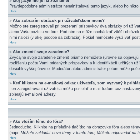
» Môj jazyk nie je na zozname!
Pravdepodobne administrátor nenainštaloval tento jazyk, alebo ho nikto d
Hore
» Ako zobrazím obrázok pri užívateľskom mene?
Možno ste zaregistrovali pri prezeraní príspevkov dva obrázky pri užív
alebo Vašu pozíciu vo fóre. Pod ním sa môže nachádzať väčší obrázok, z
nimi naloží (v akej podobe sa zobrazia). Pokiaľ nemôžete využívať posta
Hore
» Ako zmeniť svoje zaradenie?
Zvyčajne svoje zaradenie zmeniť priamo nemôžete (úrovne sa objavujú
rozlíšeniu počtu Vami pridaných príspevkov a k identifikácií určitých 
dosiahli vyššej úrovne. Moderátor alebo administrátor potom môže počet
Hore
» Keď kliknem na e-mailový odkaz užívateľa, som vyzvaný k prihlá
Len zaregistrovaní užívatelia môžu posielať e-mail ľuďom cez nastavený
zbierajú e-mailové adresy.
Hore
» Ako vložím tému do fóra?
Jednoducho. Kliknite na príslušné tlačítko na obrazovke fóra alebo tém
(napr.
Môžete zakladať nové témy v tomto fóre, Môžete odpovedať na té
Hore