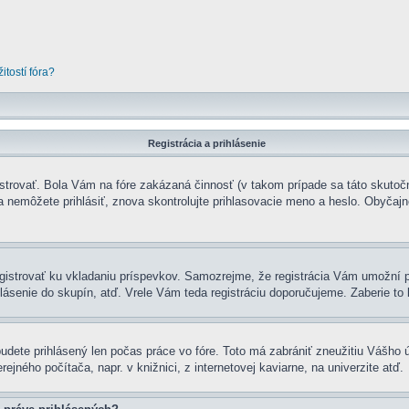
tostí fóra?
Registrácia a prihlásenie
istrovať. Bola Vám na fóre zakázaná činnosť (v takom prípade sa táto skutočn
 sa nemôžete prihlásiť, znova skontrolujte prihlasovacie meno a heslo. Obyčajne
zaregistrovať ku vkladaniu príspevkov. Samozrejme, že registrácia Vám umo
lásenie do skupín, atď. Vrele Vám teda registráciu doporučujeme. Zaberie to 
budete prihlásený len počas práce vo fóre. Toto má zabrániť zneužitiu Vášho ú
ejného počítača, napr. v knižnici, z internetovej kaviarne, na univerzite atď.