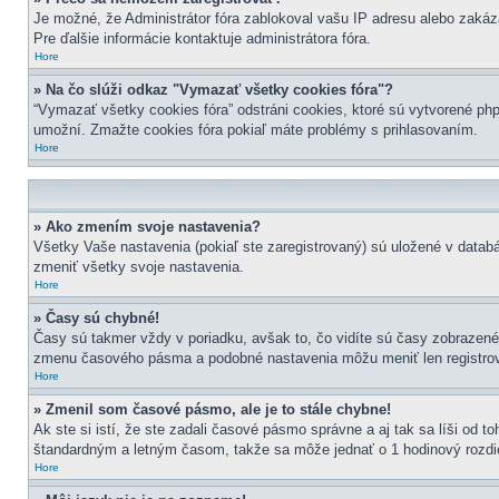
Je možné, že Administrátor fóra zablokoval vašu IP adresu alebo zakázal
Pre ďalšie informácie kontaktuje administrátora fóra.
Hore
» Na čo slúži odkaz "Vymazať všetky cookies fóra"?
“Vymazať všetky cookies fóra” odstráni cookies, ktoré sú vytvorené php
umožní. Zmažte cookies fóra pokiaľ máte problémy s prihlasovaním.
Hore
» Ako zmením svoje nastavenia?
Všetky Vaše nastavenia (pokiaľ ste zaregistrovaný) sú uložené v datab
zmeniť všetky svoje nastavenia.
Hore
» Časy sú chybné!
Časy sú takmer vždy v poriadku, avšak to, čo vidíte sú časy zobrazen
zmenu časového pásma a podobné nastavenia môžu meniť len registrovaní 
Hore
» Zmenil som časové pásmo, ale je to stále chybne!
Ak ste si istí, že ste zadali časové pásmo správne a aj tak sa líši od 
štandardným a letným časom, takže sa môže jednať o 1 hodinový rozdi
Hore