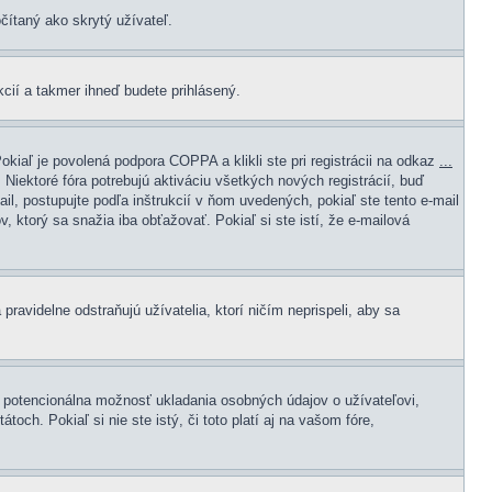
čítaný ako skrytý užívateľ.
ukcií a takmer ihneď budete prihlásený.
kiaľ je povolená podpora COPPA a klikli ste pri registrácii na odkaz
...
 Niektoré fóra potrebujú aktiváciu všetkých nových registrácií, buď
il, postupujte podľa inštrukcií v ňom uvedených, pokiaľ ste tento e-mail
v, ktorý sa snažia iba obťažovať. Pokiaľ si ste istí, že e-mailová
pravidelne odstraňujú užívatelia, ktorí ničím neprispeli, aby sa
e potencionálna možnosť ukladania osobných údajov o užívateľovi,
ch. Pokiaľ si nie ste istý, či toto platí aj na vašom fóre,