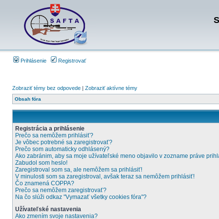
S
Prihlásenie
Registrovať
Zobraziť témy bez odpovede
|
Zobraziť aktívne témy
Obsah fóra
Registrácia a prihlásenie
Prečo sa nemôžem prihlásiť?
Je vôbec potrebné sa zaregistrovať?
Prečo som automaticky odhlásený?
Ako zabránim, aby sa moje užívateľské meno objavilo v zozname práve prih
Zabudol som heslo!
Zaregistroval som sa, ale nemôžem sa prihlásiť!
V minulosti som sa zaregistroval, avšak teraz sa nemôžem prihlásiť!
Čo znamená COPPA?
Prečo sa nemôžem zaregistrovať?
Na čo slúži odkaz "Vymazať všetky cookies fóra"?
Užívateľské nastavenia
Ako zmením svoje nastavenia?