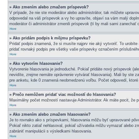
» Ako zmením alebo zmažem príspevok?
V prípade, že nie ste moderátor alebo administrátor, tak môžete uprav
odpovedal na váš príspevok a vy ho upravíte, objaví sa vám malý doplno
moderátor či administrátor zmenili príspevok (tí by mali sami zanechať
Hore
» Ako pridám podpis k môjmu príspevku?
Pridať podpis znamená, že si musíte najprv nie aký vytvoriť. To urobít
pridať rovnaký podpis pre všetky vaše príspevky označením príslušného
Hore
» Ako vytvorím hlasovanie?
Vytvorenie hlasovania je jednoduché. Pokiaľ pridáte nový príspevok (ale
nevidíte, zrejme nemáte oprávnenie vytvárať hlasovania). Mali by ste 
pre anketu, kde 0 znamená neobmedzenú voľbu. Počet odpovedí, ktoré m
Hore
» Prečo nemôžem pridať viac možností do hlasovania?
Maximálny počet možností nastavuje Administrátor. Ak máte pocit, že pot
Hore
» Ako zmením alebo zmažem hlasovanie?
Je to rovnako ako s príspevkami, hlasovania môžu byť upravované pôvo
Pokiaľ nikto zatiaľ nehlasoval, pokiaľ užívatelia môžu vymazať alebo z
zabrániť manipulácii s výsledkami hlasovania.
Hore