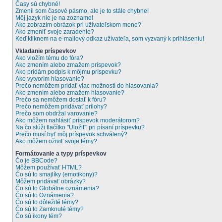
Časy sú chybné!
Zmenil som časové pásmo, ale je to stále chybne!
Môj jazyk nie je na zozname!
Ako zobrazím obrázok pri užívateľskom mene?
Ako zmeniť svoje zaradenie?
Keď kliknem na e-mailový odkaz užívateľa, som vyzvaný k prihláseniu!
Vkladanie príspevkov
Ako vložím tému do fóra?
Ako zmením alebo zmažem príspevok?
Ako pridám podpis k môjmu príspevku?
Ako vytvorím hlasovanie?
Prečo nemôžem pridať viac možností do hlasovania?
Ako zmením alebo zmažem hlasovanie?
Prečo sa nemôžem dostať k fóru?
Prečo nemôžem pridávať prílohy?
Prečo som obdržal varovanie?
Ako môžem nahlásiť príspevok moderátorom?
Na čo slúži tlačítko "Uložiť" pri písaní príspevku?
Prečo musí byť môj príspevok schválený?
Ako môžem oživiť svoje témy?
Formátovanie a typy príspevkov
Čo je BBCode?
Môžem používať HTML?
Čo sú to smajlíky (emotikony)?
Môžem pridávať obrázky?
Čo sú to Globálne oznámenia?
Čo sú to Oznámenia?
Čo sú to dôležité témy?
Čo sú to Zamknuté témy?
Čo sú ikony tém?