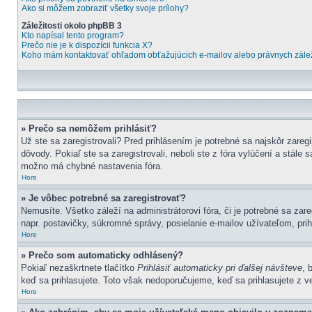
Ako si môžem zobraziť všetky svoje prílohy?
Záležitosti okolo phpBB 3
Kto napísal tento program?
Prečo nie je k dispozícii funkcia X?
Koho mám kontaktovať ohľadom obťažujúcich e-mailov alebo právnych záleži
» Prečo sa nemôžem prihlásiť?
Už ste sa zaregistrovali? Pred prihlásením je potrebné sa najskôr zareg
dôvody. Pokiaľ ste sa zaregistrovali, neboli ste z fóra vylúčení a stále
možno má chybné nastavenia fóra.
Hore
» Je vôbec potrebné sa zaregistrovať?
Nemusíte. Všetko záleží na administrátorovi fóra, či je potrebné sa 
napr. postavičky, súkromné správy, posielanie e-mailov užívateľom, prih
Hore
» Prečo som automaticky odhlásený?
Pokiaľ nezaškrtnete tlačítko
Prihlásiť automaticky pri ďalšej návšteve
, 
keď sa prihlasujete. Toto však nedoporučujeme, keď sa prihlasujete z ver
Hore