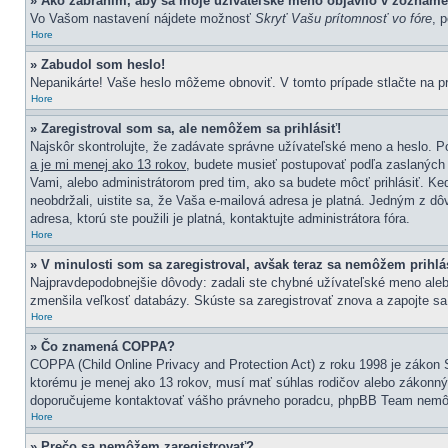
» Ako zabránim, aby sa moje užívateľské meno objavilo v zozname
Vo Vašom nastavení nájdete možnosť
Skryť Vašu prítomnosť vo fóre
, 
Hore
» Zabudol som heslo!
Nepanikárte! Vaše heslo môžeme obnoviť. V tomto prípade stlačte na pr
Hore
» Zaregistroval som sa, ale nemôžem sa prihlásiť!
Najskôr skontrolujte, že zadávate správne užívateľské meno a heslo. Po
a je mi menej ako 13 rokov
, budete musieť postupovať podľa zaslaných i
Vami, alebo administrátorom pred tim, ako sa budete môcť prihlásiť. Keď
neobdržali, uistite sa, že Vaša e-mailová adresa je platná. Jedným z d
adresa, ktorú ste použili je platná, kontaktujte administrátora fóra.
Hore
» V minulosti som sa zaregistroval, avšak teraz sa nemôžem prihlás
Najpravdepodobnejšie dôvody: zadali ste chybné užívateľské meno alebo hes
zmenšila veľkosť databázy. Skúste sa zaregistrovať znova a zapojte sa
Hore
» Čo znamená COPPA?
COPPA (Child Online Privacy and Protection Act) z roku 1998 je zákon 
ktorému je menej ako 13 rokov, musí mať súhlas rodičov alebo zákonných z
doporučujeme kontaktovať vášho právneho poradcu, phpBB Team nemôž
Hore
» Prečo sa nemôžem zaregistrovať?