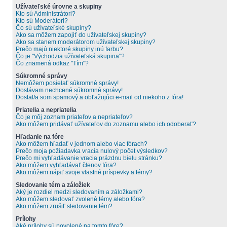
Užívateľské úrovne a skupiny
Kto sú Administrátori?
Kto sú Moderátori?
Čo sú užívateľské skupiny?
Ako sa môžem zapojiť do užívateľskej skupiny?
Ako sa stanem moderátorom užívateľskej skupiny?
Prečo majú niektoré skupiny inú farbu?
Čo je "Východzia užívateľská skupina"?
Čo znamená odkaz "Tím"?
Súkromné správy
Nemôžem posielať súkromné správy!
Dostávam nechcené súkromné správy!
Dostal/a som spamový a obťažujúci e-mail od niekoho z fóra!
Priatelia a nepriatelia
Čo je môj zoznam priateľov a nepriateľov?
Ako môžem pridávať užívateľov do zoznamu alebo ich odoberať?
Hľadanie na fóre
Ako môžem hľadať v jednom alebo viac fórach?
Prečo moja požiadavka vracia nulový počet výsledkov?
Prečo mi vyhľadávanie vracia prázdnu bielu stránku?
Ako môžem vyhľadávať členov fóra?
Ako môžem nájsť svoje vlastné príspevky a témy?
Sledovanie tém a záložiek
Aký je rozdiel medzi sledovaním a záložkami?
Ako môžem sledovať zvolené témy alebo fóra?
Ako môžem zrušiť sledovanie tém?
Prílohy
Aké prílohy sú povolené na tomto fóre?